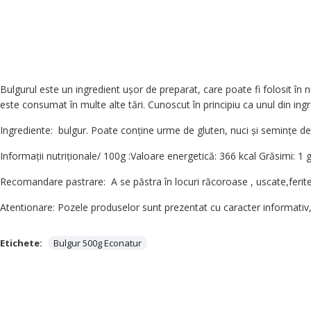
Bulgurul este un ingredient uşor de preparat, care poate fi folosit în 
este consumat în multe alte tări. Cunoscut în principiu ca unul din ing
Ingrediente: bulgur. Poate conține urme de gluten, nuci și semințe de
Informații nutriționale/ 100g :Valoare energetică: 366 kcal Grăsimi: 1 g 
Recomandare pastrare: A se păstra în locuri răcoroase , uscate,ferite
Atentionare: Pozele produselor sunt prezentat cu caracter informativ, p
Etichete:
Bulgur 500g Econatur