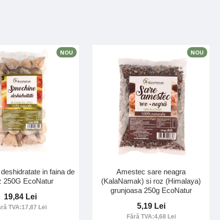
NOU
NOU
eshidratate in faina de
Amestec sare neagra
z 250G EcoNatur
(KalaNamak) si roz (Himalaya)
grunjoasa 250g EcoNatur
19,84 Lei
5,19 Lei
ără TVA:17,87 Lei
Fără TVA:4,68 Lei