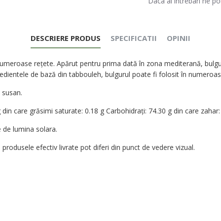
Daca ai intrebari ne po
DESCRIERE PRODUS
SPECIFICATII
OPINII
numeroase reţete. Apărut pentru prima dată în zona mediterană, bulgurul
redientele de bază din tabbouleh, bulgurul poate fi folosit în numeroase
 susan.
din care grăsimi saturate: 0.18 g Carbohidrați: 74.30 g din care zahar: 1
 de lumina solara.
rodusele efectiv livrate pot diferi din punct de vedere vizual.