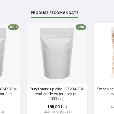
PRODUSE RECOMANDATE
NOU
NOU
16X24X8CM
Pungi stand up albe 12X20X8CM
Smochine d
oar (set
reutilizabile cu fermoar (set
ore
100buc)
155,99 Lei
F
Lei
Fără TVA:128,92 Lei