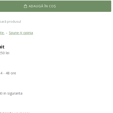
ADAUGĂ ÎN COŞ
ară produsul
te.
-
Spune-ţi opinia
it
50 lei
4 - 48 ore
ati in siguranta