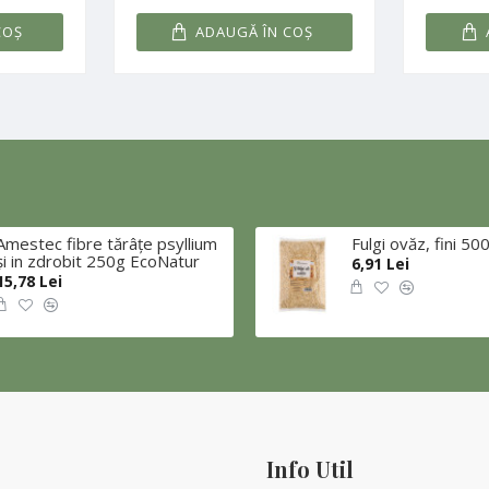
COŞ
ADAUGĂ ÎN COŞ
Amestec fibre tărâțe psyllium
Fulgi ovăz, fini 5
și in zdrobit 250g EcoNatur
6,91 Lei
15,78 Lei
Info Util