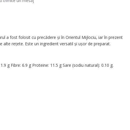
ti trimite un mesaj
 a fost folosit cu precădere şi în Orientul Mijlociu, iar în prezent
 alte reţete. Este un ingredient versatil şi uşor de preparat.
.9 g Fibre: 6.9 g Proteine: 11.5 g Sare (sodiu natural): 0.10 g.