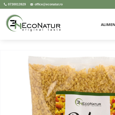
0730013929
office@econatur.ro
ALIME