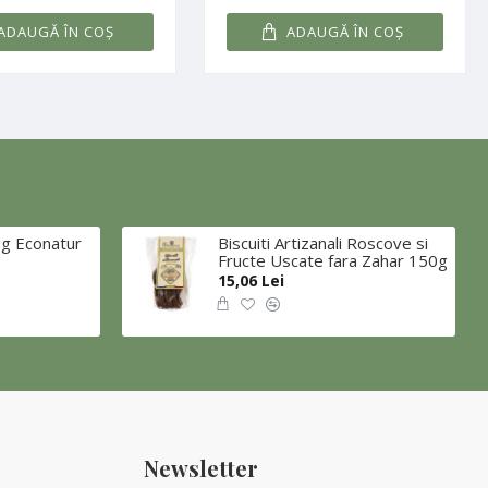
ADAUGĂ ÎN COŞ
ADAUGĂ ÎN COŞ
00g Econatur
Biscuiti Artizanali Roscove si
Fructe Uscate fara Zahar 150g
15,06 Lei
Newsletter