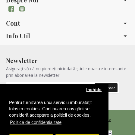
Cont
Info Util
Newsletter
Asigurați-vă că nu pierdeți niciodată știrile noastre interesante
prin abonarea la newsletter
Abonare
Inchide
Am citit şi sunt de acord cu
Politica de confidentialitatea
Pentru furnizarea unui serviciu îmbunătățit
folosim cookies. Continuarea navigării se
consideră acceptare a politicii de cookies.
Copyright © 2021 |
Realizare Magazin Online
Politica de confidentialitate