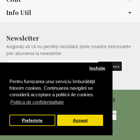
Info Util
Newsletter
Asigurați-vă că nu pierdeți niciodată știrile noastre interesante
prin abonarea la newsletter
Abonare
Inchide
Am citit şi sunt de acord cu
Politica de confidentialitatea
Pentru furnizarea unui serviciu îmbunătățit
folosim cookies. Continuarea navigării se
consideră acceptare a politicii de cookies.
Copyright © 2021 |
Realizare Magazin Online
Politica de confidentialitate
Preferinte
Accept