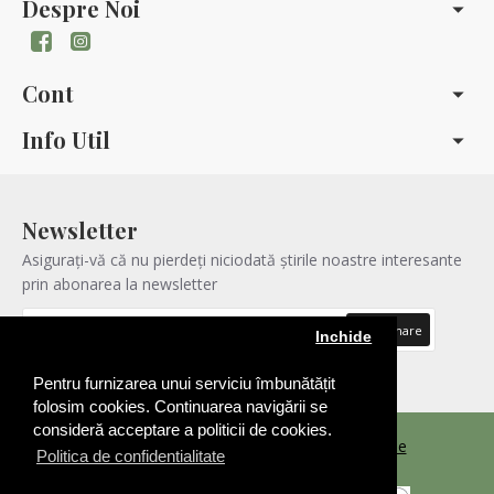
Despre Noi
Cont
Info Util
Newsletter
Asigurați-vă că nu pierdeți niciodată știrile noastre interesante
prin abonarea la newsletter
Abonare
Inchide
Am citit şi sunt de acord cu
Politica de confidentialitatea
Pentru furnizarea unui serviciu îmbunătățit
folosim cookies. Continuarea navigării se
consideră acceptare a politicii de cookies.
Copyright © 2021 |
Realizare Magazin Online
Politica de confidentialitate