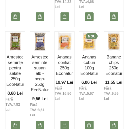
TVA:14,22
TVA:4,68
Lei
Lei
NOU
Amestec
Amestec
Ananas
Ananas
Banane
semințe
seminte
confiat
cuburi
chips
pentru
susan
250g
100g
250g
salate
alb -
Econatur
EcoNatur
Econatur
250g
negru
19,97 Lei
6,86 Lei
11,55 Lei
EcoNatur
250g
Fără
Fără
Fără
EcoNatur
8,68 Lei
TVA:16,50
TVA:5,67
TVA:9,55
9,56 Lei
Lei
Lei
Lei
Fără
TVA:7,82
Fără
Lei
TVA:8,61
Lei