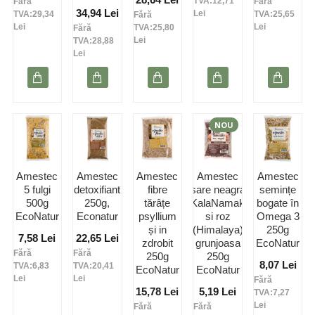
TVA:12,71
Fără
Fără
34,94 Lei
Lei
TVA:29,34
TVA:25,65
Fără
Lei
Lei
TVA:25,80
Fără
Lei
TVA:28,88
Lei
NOU
Amestec
Amestec
Amestec
Amestec
Amestec
5 fulgi
detoxifiant
fibre
sare neagra
semințe
500g
250g,
tărâțe
(KalaNamak)
bogate în
EcoNatur
Econatur
psyllium
si roz
Omega 3
și in
(Himalaya)
250g
7,58 Lei
22,65 Lei
zdrobit
grunjoasa
EcoNatur
Fără
Fără
250g
250g
8,07 Lei
TVA:6,83
TVA:20,41
EcoNatur
EcoNatur
Lei
Lei
Fără
15,78 Lei
5,19 Lei
TVA:7,27
Lei
Fără
Fără