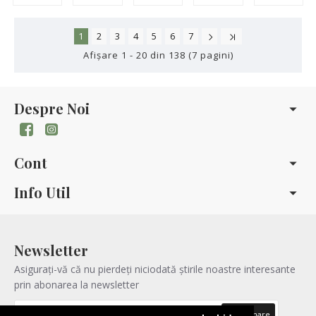
1
2
3
4
5
6
7
Afişare 1 - 20 din 138 (7 pagini)
Despre Noi
Cont
Info Util
Newsletter
Asigurați-vă că nu pierdeți niciodată știrile noastre interesante
prin abonarea la newsletter
Abonare