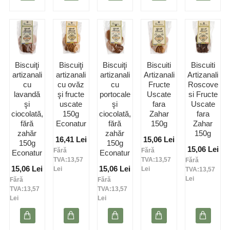
Biscuiţi
Biscuiţi
Biscuiţi
Biscuiti
Biscuiti
artizanali
artizanali
artizanali
Artizanali
Artizanali
cu
cu ovăz
cu
Fructe
Roscove
lavandă
şi fructe
portocale
Uscate
si Fructe
şi
uscate
şi
fara
Uscate
ciocolată,
150g
ciocolată,
Zahar
fara
fără
Econatur
fără
150g
Zahar
zahăr
zahăr
150g
16,41 Lei
15,06 Lei
150g
150g
15,06 Lei
Fără
Fără
Econatur
Econatur
TVA:13,57
TVA:13,57
Fără
15,06 Lei
15,06 Lei
Lei
Lei
TVA:13,57
Lei
Fără
Fără
TVA:13,57
TVA:13,57
Lei
Lei