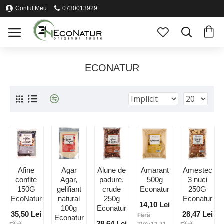
Contul Meu
0730013929
ECONATUR
Afine
Agar
Alune de
Amarant
Amestec
confite
Agar,
padure,
500g
3 nuci
150G
gelifiant
crude
Econatur
250G
EcoNatur
natural
250g
Econatur
14,10 Lei
100g
Econatur
35,50 Lei
28,47 Lei
Fără
Econatur
28,64 Lei