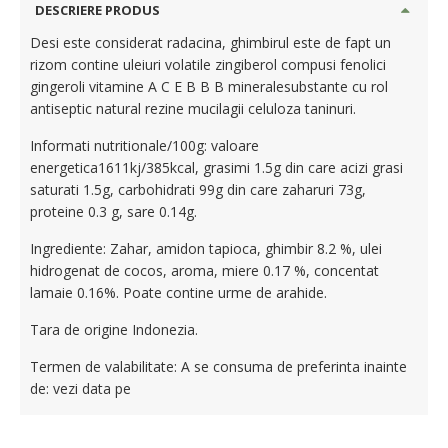
DESCRIERE PRODUS
Desi este considerat radacina, ghimbirul este de fapt un
rizom contine uleiuri volatile zingiberol compusi fenolici
gingeroli vitamine A C E B B B mineralesubstante cu rol
antiseptic natural rezine mucilagii celuloza taninuri.
Informati nutritionale/100g: valoare
energetica1611kj/385kcal, grasimi 1.5g din care acizi grasi
saturati 1.5g, carbohidrati 99g din care zaharuri 73g,
proteine 0.3 g, sare 0.14g.
Ingrediente: Zahar, amidon tapioca, ghimbir 8.2 %, ulei
hidrogenat de cocos, aroma, miere 0.17 %, concentat
lamaie 0.16%. Poate contine urme de arahide.
Tara de origine Indonezia.
Termen de valabilitate: A se consuma de preferinta inainte
de: vezi data pe