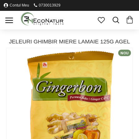
Contul Meu
0730013929
JELEURI GHIMBIR MIERE LAMAIE 125G AGEL
NOU