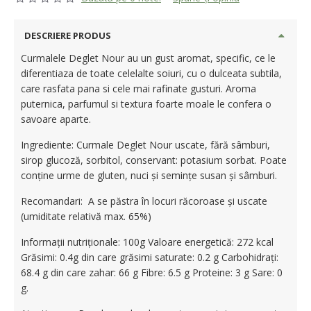
DESCRIERE PRODUS
Curmalele Deglet Nour au un gust aromat, specific, ce le
diferentiaza de toate celelalte soiuri, cu o dulceata subtila,
care rasfata pana si cele mai rafinate gusturi. Aroma
puternica, parfumul si textura foarte moale le confera o
savoare aparte.
Ingrediente: Curmale Deglet Nour uscate, fără sâmburi,
sirop glucoză, sorbitol, conservant: potasium sorbat. Poate
conține urme de gluten, nuci și semințe susan și sâmburi.
Recomandari: A se păstra în locuri răcoroase și uscate
(umiditate relativă max. 65%)
Informații nutriționale: 100g Valoare energetică: 272 kcal
Grăsimi: 0.4g din care grăsimi saturate: 0.2 g Carbohidrați:
68.4 g din care zahar: 66 g Fibre: 6.5 g Proteine: 3 g Sare: 0
g.