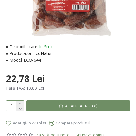
Disponibilitate:
In Stoc
Producator:
EcoNatur
Model:
ECO-644
22,78 Lei
Fără TVA: 18,83 Lei
ADAUGĂ ÎN COŞ
Adaugă in Wishlist
Compară produsul
Bazată pe 0 note.
-
Spune-ţi opinia