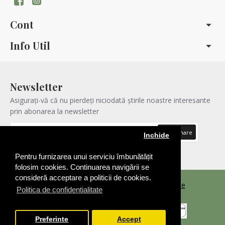
Cont
Info Util
Newsletter
Asigurați-vă că nu pierdeți niciodată știrile noastre interesante
prin abonarea la newsletter
Abonare
Inchide
Am citit şi sunt de acord cu
Politica de confidentialitatea
Pentru furnizarea unui serviciu îmbunătățit
folosim cookies. Continuarea navigării se
consideră acceptare a politicii de cookies.
Copyright © 2021 |
Realizare Magazin Online
Politica de confidentialitate
Preferinte
Accept