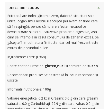
DESCRIERE PRODUS
Eritritolul are index glicemic zero, datorită structurii sale
unice, organismul nostru îl accepta (nu avem enzime care
să îl respingă), pentru că nu are efecte metabolice
devastatoare și nici nu cauzează probleme digestive, așa
cum se întamplă în cazul consumului de zahăr în exces. Se
găsește în mod natural în fructe, dar cel mai frecvent este
extras din porumbul dulce.
Ingrediente: Eritrit (E968).
Poate contine urme de
gluten,nuci
si seminte de
susan
Recomandari produse: Se păstrează în locuri răcoroase și
uscate.
Informații nutriționale: 100g
Valoare energetică: 0.2 kcal Grăsimi: 0.0 g din care grăsimi
saturate: 0.0 g Carbohidrați: 99.9 g din care zahar: 0.0 g din
care polioli: 99.9 g Fibre: 0.0 g Proteine: 0.00 g Sare (sodiu