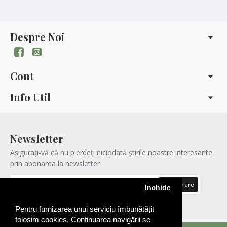
Despre Noi
Cont
Info Util
Newsletter
Asigurați-vă că nu pierdeți niciodată știrile noastre interesante
prin abonarea la newsletter
Abonare
Inchide
Am citit şi sunt de acord cu
Politica de confidentialitatea
Pentru furnizarea unui serviciu îmbunătățit
folosim cookies. Continuarea navigării se