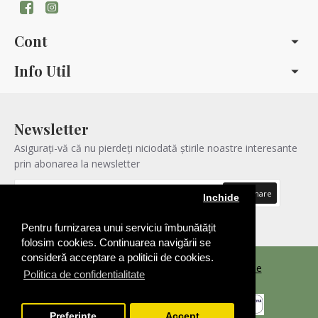
Cont
Info Util
Newsletter
Asigurați-vă că nu pierdeți niciodată știrile noastre interesante
prin abonarea la newsletter
Abonare
Inchide
Am citit şi sunt de acord cu
Politica de confidentialitatea
Pentru furnizarea unui serviciu îmbunătățit
folosim cookies. Continuarea navigării se
consideră acceptare a politicii de cookies.
Copyright © 2021 |
Realizare Magazin Online
Politica de confidentialitate
Preferinte
Accept