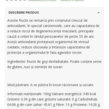
DESCRIERE PRODUS
Aceste fructe se remarcă prin conţinutul crescut de
antioxidanti, în special carotenoide, care au capacitatea de
a reduce riscul de degenerescenţă maculară, principala
cauză a orbirii în rândul persoanelor de peste 55 de ani.
Aceşti antioxidanţi protejează organismul de stresul
oxidativ, reduce oboseala şi întăreşte capacitatea de
protecţie a organismului în faţa agenţilor nocivi.
Ingrediente: fructe de goji deshidratate. Poate conține urme
de gluten, nuci și semințe de susan.
Mod păstrare: A se păstra în locuri răcoroase și uscate.
Informații nutriționale: 100g Valoare energetică: 349 kcal
Grăsimi: 0.39 g din care grăsimi saturate: 0 g Carbohidrați:
64.06 g din care zahar: 45.61 g Fibre: 13 g Proteine: 14.26 g