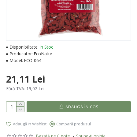
Disponibilitate:
In Stoc
Producator:
EcoNatur
Model:
ECO-064
21,11 Lei
Fără TVA: 19,02 Lei
ADAUGĂ ÎN COŞ
Adaugă in Wishlist
Compară produsul
Bazată pe 0 note.
-
Spune-ţi opinia